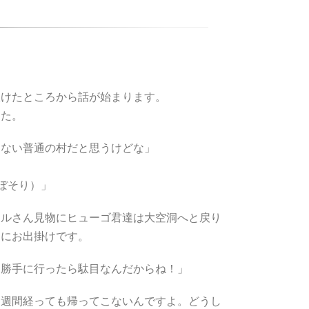
抜けたところから話が始まります。
した。
もない普通の村だと思うけどな」
ぼそり）」
ヒルさん見物にヒューゴ君達は大空洞へと戻り
達にお出掛けです。
て勝手に行ったら駄目なんだからね！」
１週間経っても帰ってこないんですよ。どうし