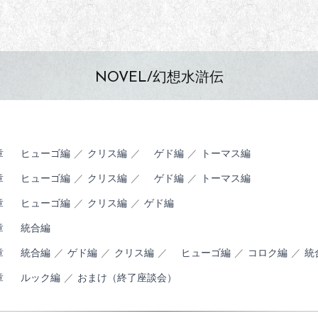
NOVEL/幻想水滸伝
章
ヒューゴ編
／
クリス編
／
ゲド編
／
トーマス編
章
ヒューゴ編
／
クリス編
／
ゲド編
／
トーマス編
章
ヒューゴ編
／
クリス編
／
ゲド編
章
統合編
章
統合編
／
ゲド編
／
クリス編
／
ヒューゴ編
／
コロク編
／
統
章
ルック編
／
おまけ（終了座談会）