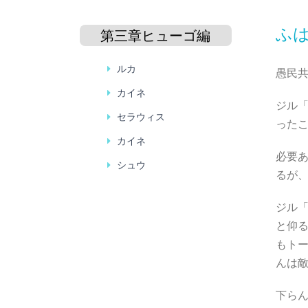
ふ
第三章
ヒューゴ編
ルカ
愚民
カイネ
ジル
セラウィス
った
カイネ
必要
シュウ
るが
ジル
と仰
もト
んは
下ら