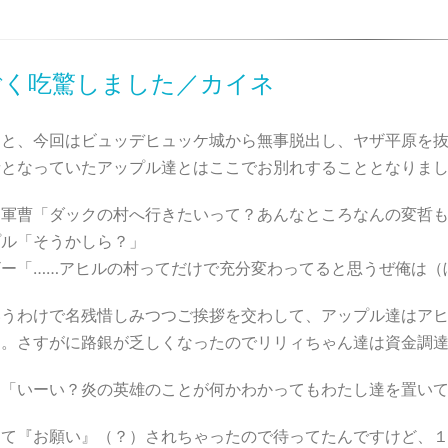
ごく吃驚しました／カイネ
っと、今回はビュッデヒュッケ城から無事脱出し、ヤザ平原を
者となっていたアップル達とはここでお別れすることとなりま
ー軍曹「ダックの村へ行きたいって？あんなところなんの変哲
プル「そうかしら？」
ザー「……アヒルの村ってだけで充分変わってると思うぜ俺は（
いうわけで名残惜しみつつご挨拶を交わして、アップル達はア
た。さすがに路銀が乏しくなったのでリリィちゃん達は資金調
ィ「いーい？炎の英雄のことが何かわかってもわたし達を置い
んて『お願い』（？）されちゃったので待ってたんですけど、