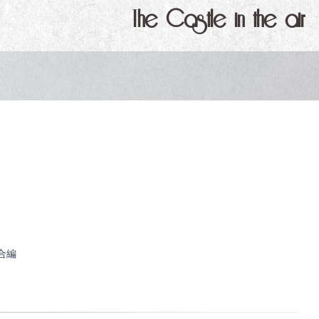
The Castle in the air
合編