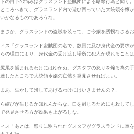
ントの目下の悩みはグラスランド盗賊団による略奪行為と聞く
るところへきて、グラスランド内で遊び回っていた大統領令嬢
はいかなるものであろうな。
「まさか、グラスランドの盗賊を装って、ご令嬢を誘拐なさる
ウィス「グラスランド盗賊団の名で、数回に及び身代金の要求
しらの理由により、身代金の受け渡し場所に犯人が現れることは
で尻尾を捕まれるわけにはゆかぬ。グスタフの怒りを煽る為の
に達したところで大統領令嬢の亡骸を発見させればよい。
「まあ、生かして帰してあげるわけにはいきませんの？」
から綻びが生じるか知れんからな。口を封じるためにも殺して
姿で発見させる方が効果も上がるしな。
ウィス「あとは、怒りに駆られたグスタフがグラスランドに軍