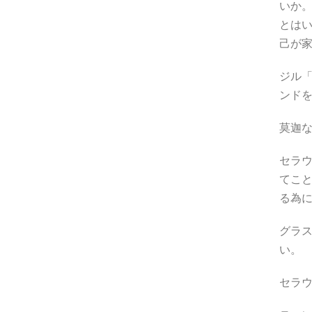
いか
とは
己が
ジル
ンド
莫迦
セラ
てこ
る為
グラ
い。
セラ