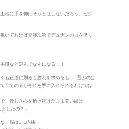
た土地に手を伸ばそうとはしないだろう。ゼク
を敷いておけば交渉次第でデュナンの力を借り
！手段など選んでなんになる！！
くも正道に則るも勝利を求めるも……選ぶのは
って全ての者がそれを手に入れられるわけでは
知で、優しき心を抱き続けたまま闘い続け
れましたの？」
な。僕は……内緒」