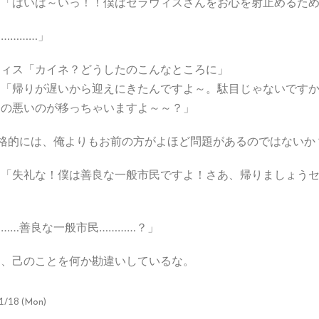
ネ「はいは～いっ！！僕はセラウィスさんをお心を射止めるため
…………」
ウィス「カイネ？どうしたのこんなところに」
ネ「帰りが遅いから迎えにきたんですよ～。駄目じゃないです
きの悪いのが移っちゃいますよ～～？」
性格的には、俺よりもお前の方がよほど問題があるのではないか
ネ「失礼な！僕は善良な一般市民ですよ！さあ、帰りましょう
……善良な一般市民…………？」
つ、己のことを何か勘違いしているな。
1/18 (Mon)