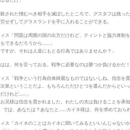
し出るだけ」
を殺された憎むべき相手を滅ぼしたところで、グスタフは残っ
は労せずしてグラスランドを手に入れることができる。
ウィス「問題は周囲の国の出方だけれど、ティントと協力体制
ともできるだろうから……」
「ですが、それは人道にもとる行為ではありませんか？」
ははは、何を言っておる。戦争に必要なのは勝つか負けるかだ
ウィス「戦争という行為自体綺麗なものではないしね。信念を貫
人次第ということだよ。もちろんただひとつを選んだからとい
だけれど……」
「お兄様は信念を貫かれました。わたしの夫は負けることを承
…。では、あなたは？あなたと……カイネ様は、何を求めておら
ウィス「カイネのことはカイネに聞いてみるといいんじゃないか