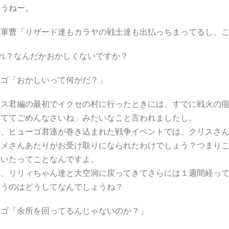
ょうねー。
ー軍曹「リザード達もカラヤの戦士達も出払っちまってるし、
あれ？なんだかおかしくないですか？
ーゴ「おかしいって何がだ？」
マス君編の最初でイクセの村に行ったときには、すでに戦火の
れててごめんなさいね」みたいなこと言われましたし。
で、ヒューゴ君達が巻き込まれた戦争イベントでは、クリスさ
ロメさんあたりがお受け取りになられたわけでしょう？つまり
ていたってことなんですよ。
に、リリィちゃん達と大空洞に戻ってきてさらには１週間経っ
いうのはどうしてなんでしょうね？
ーゴ「余所を回ってるんじゃないのか？」