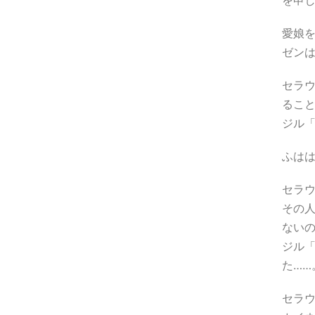
を申
愛娘
ゼン
セラ
るこ
ジル
ふは
セラ
その
ないの
ジル
た…
セラ