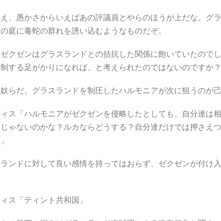
。
いえ、愚かさからいえばあの評議員とやらのほうが上だな。グ
家の庭に毒蛇の群れを誘い込むようなものだぞ。
「ゼクゼンはグラスランドとの拮抗した関係に飽いていたので
を制する足がかりになれば、と考えられたのではないのですか
な奴らだ。グラスランドを制圧したハルモニアが次に狙うのが
ウィス「ハルモニアがゼクゼンを侵略したとしても、自分達は
とじゃないのかな？ルカならどうする？自分達だけでは押さえ
に」
スランドに対して良い感情を持ってはおらず、ゼクゼンが付け
ウィス「ティント共和国」