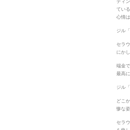
ティ
てい
心情
ジル
セラ
にか
端金
最高
ジル
どこ
惨な
セラ