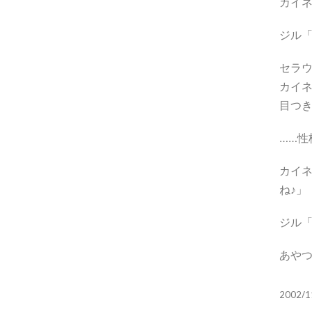
カイ
ジル「
セラ
カイ
目つ
……
カイ
ね♪」
ジル「
あや
2002/1