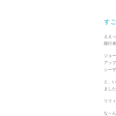
す
ええ
随行
ジョ
アッ
シー
と、
まし
リリ
な～