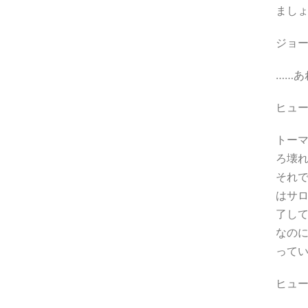
まし
ジョ
……
ヒュ
トー
ろ壊
それ
はサ
了し
なの
って
ヒュ