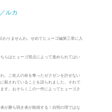
／ルカ
伝わりませんわ。せめてヒューゴ編第三章に入
こちらはヒューゴ視点によって進められてはい
たわ。ご友人の命を奪ったゼクゼンを許せない
賊に殺されていることを語られました。それで
います。おそらくこの一件によってヒューゴさ
い者が勝ち弱き者が敗残する！自明の理ではな