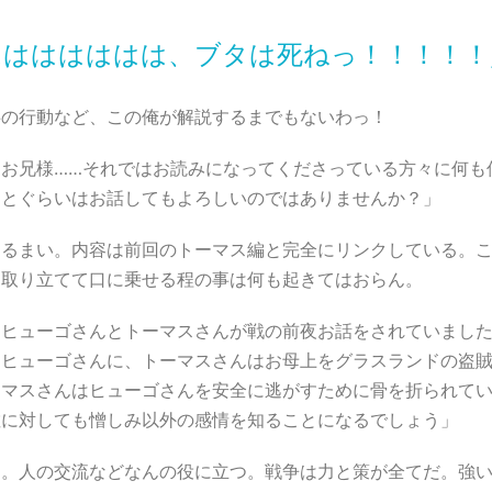
ははははははは、ブタは死ねっ！！！！！
共の行動など、この俺が解説するまでもないわっ！
「お兄様……それではお読みになってくださっている方々に何も
ことぐらいはお話してもよろしいのではありませんか？」
あるまい。内容は前回のトーマス編と完全にリンクしている。
、取り立てて口に乗せる程の事は何も起きてはおらん。
「ヒューゴさんとトーマスさんが戦の前夜お話をされていまし
るヒューゴさんに、トーマスさんはお母上をグラスランドの盗
ーマスさんはヒューゴさんを安全に逃がすために骨を折られて
敵に対しても憎しみ以外の感情を知ることになるでしょう」
ん。人の交流などなんの役に立つ。戦争は力と策が全てだ。強