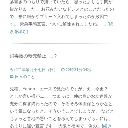
落書きのつもりで描いていたら、思ったよりも手間が
掛かりました。 お花みたいなドレスとのことだったの
で、裾に細かなプリーツ入れてしまったのが敗因で
す。 緊急事態宣言、ついに解除されましたね。 ...
[続
きを読む]
消毒液の転売禁止……？
令和二年皐月十七日（日）
22時31分04秒
日々のこと
先程、Yahooニュースで見たのですが、え、今更？
としか言い様が……。 つまりは、仲の良いお友達達が
充分に稼ぎ終わったので、そろそろ体面保とうかなと
いう気になったと。そういうことでしょうか。 などと
ちょっと意地の悪いことを考えてしまうぐらいには、
あまりに遅い宣言です。 大阪と福岡で、例の...
[続き