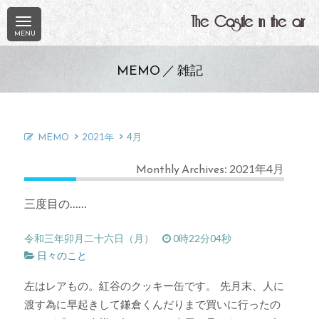
The Castle in the air
MEMO ／ 雑記
MEMO
2021年
4月
Monthly Archives: 2021年4月
三度目の……
令和三年卯月二十六日（月）
0時22分04秒
日々のこと
左はレアもの。紅谷のクッキー缶です。 先月末、人に
渡す為に早起きして鎌倉くんだりまで買いに行ったの