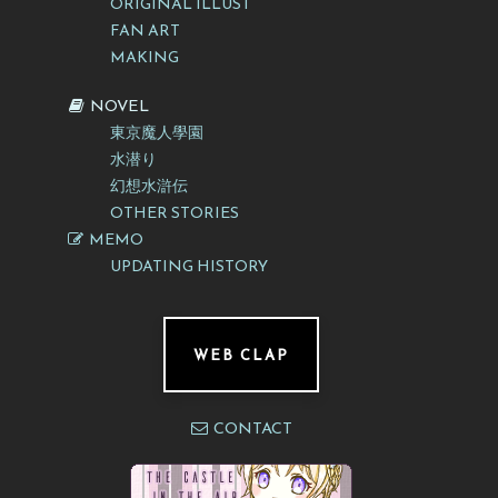
ORIGINAL ILLUST
FAN ART
MAKING
NOVEL
東京魔人學園
水潜り
幻想水滸伝
OTHER STORIES
MEMO
UPDATING HISTORY
WEB CLAP
CONTACT