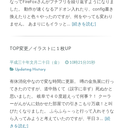
なってFireFoxさんがプチフリを繰り返すようになりま
した。 動作が速くなるアドオン入れたり、config書き
換えたりと色々やったのですが、何をやっても変わり
ません。 あまりにもイラッと...
[続きを読む]
TOP変更／イラストに１枚UP
平成三十年文月二十日（金）
10時21分31秒
Updating History
有休消化中なので変な時間に更新。 噂の金魚展に行っ
てきたのですが、道中熱くて（誤字に非ず）死ぬかと
思いました。 岐阜で４０度超えって何事？！ クーラ
ーがんがんに効かせた部屋での引きこもり万歳！と叫
びたくなりました。 ふらふら～っと行って入れそうな
ら入ってみようと考えていたのですが、平日３...
[続
きを読む]