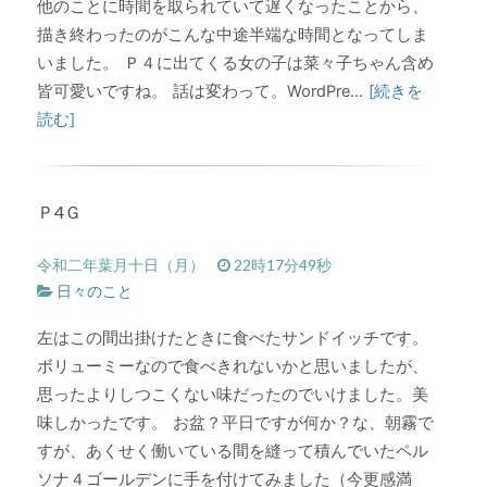
他のことに時間を取られていて遅くなったことから、
描き終わったのがこんな中途半端な時間となってしま
いました。 Ｐ４に出てくる女の子は菜々子ちゃん含め
皆可愛いですね。 話は変わって。WordPre...
[続きを
読む]
Ｐ4Ｇ
令和二年葉月十日（月）
22時17分49秒
日々のこと
左はこの間出掛けたときに食べたサンドイッチです。
ボリューミーなので食べきれないかと思いましたが、
思ったよりしつこくない味だったのでいけました。美
味しかったです。 お盆？平日ですが何か？な、朝霧で
すが、あくせく働いている間を縫って積んでいたペル
ソナ４ゴールデンに手を付けてみました（今更感満