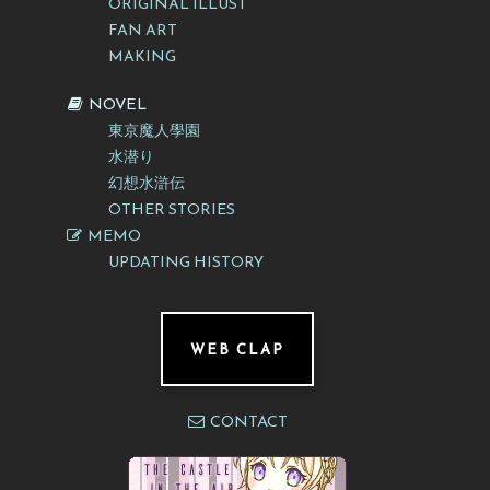
ORIGINAL ILLUST
FAN ART
MAKING
NOVEL
東京魔人學園
水潜り
幻想水滸伝
OTHER STORIES
MEMO
UPDATING HISTORY
WEB CLAP
CONTACT