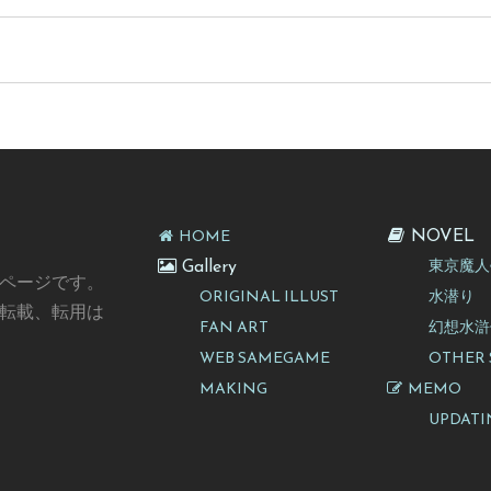
NOVEL
HOME
Gallery
東京魔人
ページです。
ORIGINAL ILLUST
水潜り
転載、転用は
FAN ART
幻想水滸
WEB SAMEGAME
OTHER 
MAKING
MEMO
UPDATI