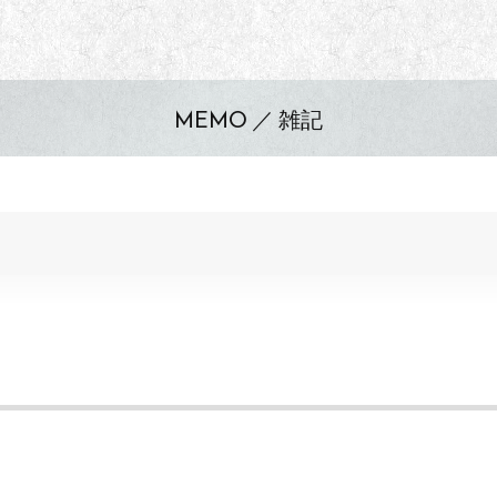
MEMO ／ 雑記
5月
4月
2月
1月
6月
5月
4月
2月
1月
8月
7月
6月
3月
1月
8月
7月
6月
5月
4月
3月
2月
8月
6月
5月
4月
3月
2月
1月
5月
4月
1月