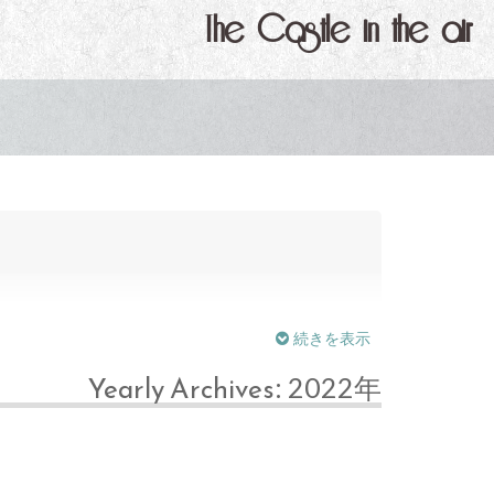
The Castle in the air
Yearly Archives: 2022年
1月